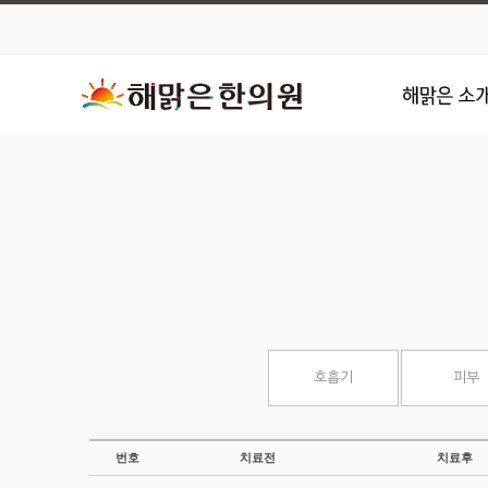
호흡기
피부
번호
치료전
치료후