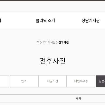
>
후기게시판
>
전후사진
전후사진
안과
체질개선
비만&부종
통증
제목