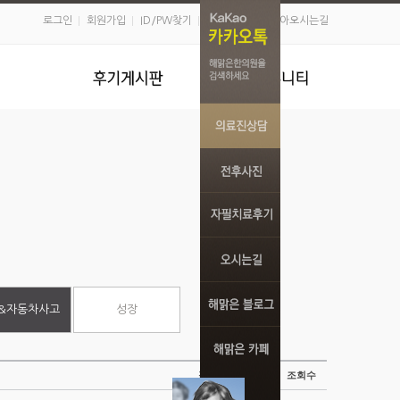
로그인
회원가입
ID/PW찾기
의료진상담
찾아오시는길
&자동차사고
성장
작성일
조회수